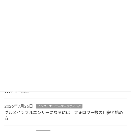
RESZAIKO（レスザイコ）とは？機能・他サービスとの違い・導
入前の注意点を飲食店目線で解説
2026年7月27日
インバウンド対策
中国語・韓国語メニュー対応で気をつけたいポイント｜多言語メ
ニューの実践ガイド
2026年7月26日
AIO・LLMO対策
AI検索（ChatGPT等）経由の来店をGA4で確認する方法｜見るべ
きレポートと限界
2026年7月26日
インフルエンサーマーケティング
グルメインフルエンサーの案件単価はどう決まる？相場感の考え
方と判断基準
2026年7月26日
インフルエンサーマーケティング
グルメインフルエンサーになるには｜フォロワー数の目安と始め
方