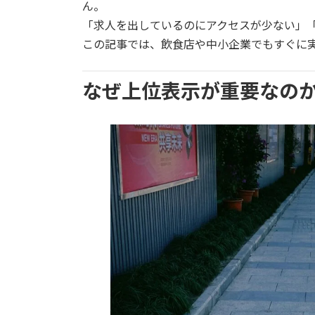
日
ん。
時
「求人を出しているのにアクセスが少ない」
:
この記事では、飲食店や中小企業でもすぐに実
なぜ上位表示が重要なの