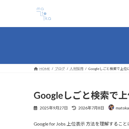
コ
ナ
ン
ビ
テ
ゲ
ン
ー
ツ
シ
へ
ョ
ス
ン
キ
に
ッ
移
プ
動
HOME
ブログ
人材採用
Googleしごと検索で上
Googleしごと検索
最
2025年9月27日
2026年7月8日
mato
終
更
Google for Jobs 上位表示 方法を理
新