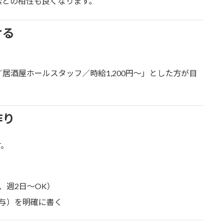
索との相性も良くなります。
ける
居酒屋ホールスタッフ／時給1,200円〜」とした方が目
作り
す。
、週2日〜OK）
与）を明確に書く