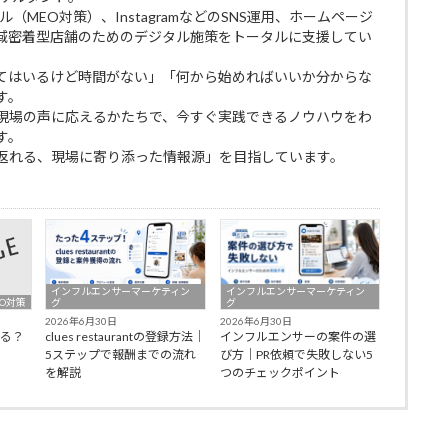
ル（MEO対策）、InstagramなどのSNS運用、ホームページ
域密着型店舗のためのデジタル施策をトータルに支援してい
てはいるけど時間がない」「何から始めればいいか分からな
す。
現場の声に応えるかたちで、今すぐ実践できるノウハウをわ
す。
返れる、現場に寄り添った情報源」を目指しています。
インフルエンサーマーケティン
インフルエンサーマーケティン
O対策
グ
グ
2026年6月30日
2026年6月30日
わる？
clues restaurantの登録方法｜
インフルエンサーの案件の選
5ステップで報酬までの流れ
び方｜PR依頼で失敗しない5
を解説
つのチェックポイント