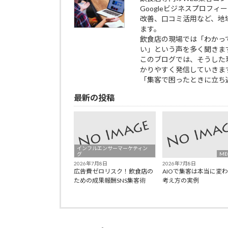
Googleビジネスプロフィー
改善、口コミ活用など、地
ます。
飲食店の現場では「わかっ
い」という声を多く聞きま
このブログでは、そうした
かりやすく発信していきま
「集客で困ったときに立ち
最新の投稿
インフルエンサーマーケティン
グ
ME
2026年7月8日
2026年7月8日
広告費ゼロリスク！飲食店の
AIOで集客は本当に変
ための成果報酬SNS集客術
考え方の実例