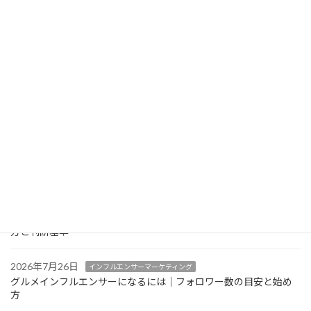
ジ
ジ
ジ
ペ
2026年7月27日
グルメサイト対策
RESZAIKO（レスザイコ）とは？機能・他サービスとの違い・導
ー
入前の注意点を飲食店目線で解説
ジ
2026年7月27日
インバウンド対策
送
中国語・韓国語メニュー対応で気をつけたいポイント｜多言語メ
ニューの実践ガイド
り
2026年7月26日
AIO・LLMO対策
AI検索（ChatGPT等）経由の来店をGA4で確認する方法｜見るべ
きレポートと限界
2026年7月26日
インフルエンサーマーケティング
グルメインフルエンサーの案件単価はどう決まる？相場感の考え
方と判断基準
2026年7月26日
インフルエンサーマーケティング
グルメインフルエンサーになるには｜フォロワー数の目安と始め
方