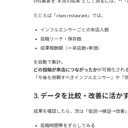
SNS集客を“本当の成果”として測るには、**
たとえば「clues restaurant」では、
インフルエンサーごとの来店人数
投稿リーチ・保存数
成果報酬額（＝来店数×単価）
を自動で集計。
どの投稿が来店につながったか
が可視化され
「今後も依頼すべきインフルエンサー」や「
3. データを比較・改善に活か
成果を確認したら、次は「仮説→検証→改善
投稿時間帯をずらしてみる