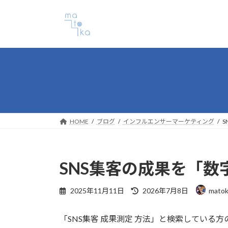
コ
ナ
ン
ビ
テ
ゲ
ン
ー
ツ
シ
へ
ョ
ス
ン
キ
に
ッ
移
プ
動
HOME
ブログ
インフルエンサーマーケティング
SNS集客の成果を「
最
2025年11月11日
2026年7月8日
mat
終
更
「SNS集客 成果測定 方法」と検索している
新