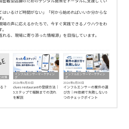
域密着型店舗のためのデジタル施策をトータルに支援してい
てはいるけど時間がない」「何から始めればいいか分からな
す。
現場の声に応えるかたちで、今すぐ実践できるノウハウをわ
す。
返れる、現場に寄り添った情報源」を目指しています。
インフルエンサーマーケティン
インフルエンサーマーケティン
O対策
グ
グ
2026年6月30日
2026年6月30日
わる？
clues restaurantの登録方法｜
インフルエンサーの案件の選
5ステップで報酬までの流れ
び方｜PR依頼で失敗しない5
を解説
つのチェックポイント