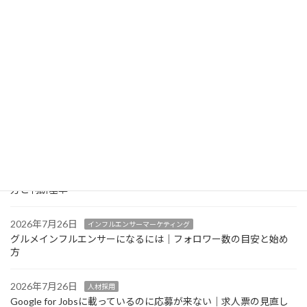
ー
入前の注意点を飲食店目線で解説
ジ
2026年7月27日
インバウンド対策
送
中国語・韓国語メニュー対応で気をつけたいポイント｜多言語メ
ニューの実践ガイド
り
2026年7月26日
AIO・LLMO対策
AI検索（ChatGPT等）経由の来店をGA4で確認する方法｜見るべ
きレポートと限界
2026年7月26日
インフルエンサーマーケティング
グルメインフルエンサーの案件単価はどう決まる？相場感の考え
方と判断基準
2026年7月26日
インフルエンサーマーケティング
グルメインフルエンサーになるには｜フォロワー数の目安と始め
方
2026年7月26日
人材採用
Google for Jobsに載っているのに応募が来ない｜求人票の見直し