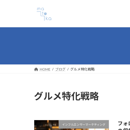
コ
ナ
ン
ビ
テ
ゲ
ン
ー
ツ
シ
へ
ョ
ス
ン
キ
に
ッ
移
プ
動
HOME
ブログ
グルメ特化戦略
グルメ特化戦略
フォ
インフルエンサーマーケティング