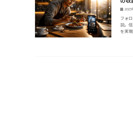
の収
202
フォロ
説。信
を実現