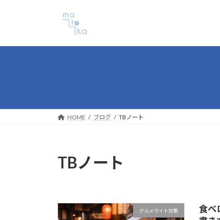
コ
ナ
ン
ビ
テ
ゲ
ン
ー
ツ
シ
へ
ョ
ス
ン
キ
に
ッ
移
プ
動
HOME
ブログ
TBノート
TBノート
食べ
グルメサイト対策