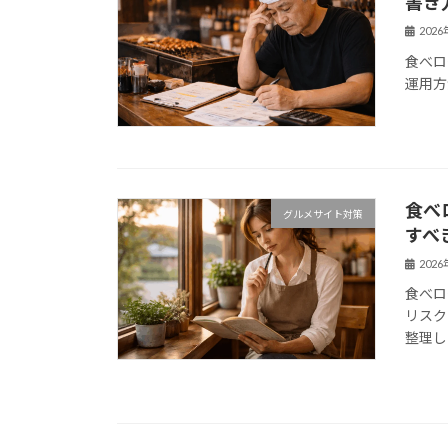
書き
202
食べロ
運用方
食べ
グルメサイト対策
すべ
202
食べロ
リスク
整理し