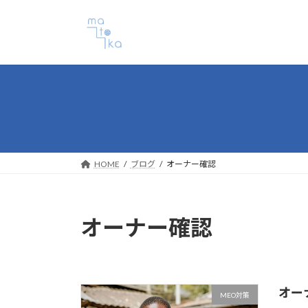
コ
ナ
ン
ビ
テ
ゲ
ン
ー
ツ
シ
へ
ョ
ス
ン
キ
に
ッ
移
プ
動
HOME
ブログ
オーナー確認
オーナー確認
オー
MEO対策