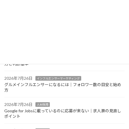
中国語・韓国語メニュー対応で気をつけたいポイント｜多言語メ
ニューの実践ガイド
2026年7月26日
AIO・LLMO対策
AI検索（ChatGPT等）経由の来店をGA4で確認する方法｜見るべ
きレポートと限界
2026年7月26日
インフルエンサーマーケティング
グルメインフルエンサーの案件単価はどう決まる？相場感の考え
方と判断基準
2026年7月26日
インフルエンサーマーケティング
グルメインフルエンサーになるには｜フォロワー数の目安と始め
方
2026年7月26日
人材採用
Google for Jobsに載っているのに応募が来ない｜求人票の見直し
ポイント