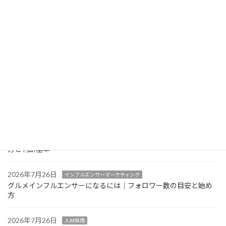
RESZAIKO（レスザイコ）とは？機能・他サービスとの違い・導
ー
入前の注意点を飲食店目線で解説
ジ
2026年7月27日
インバウンド対策
送
中国語・韓国語メニュー対応で気をつけたいポイント｜多言語メ
ニューの実践ガイド
り
2026年7月26日
AIO・LLMO対策
AI検索（ChatGPT等）経由の来店をGA4で確認する方法｜見るべ
きレポートと限界
2026年7月26日
インフルエンサーマーケティング
グルメインフルエンサーの案件単価はどう決まる？相場感の考え
方と判断基準
2026年7月26日
インフルエンサーマーケティング
グルメインフルエンサーになるには｜フォロワー数の目安と始め
方
2026年7月26日
人材採用