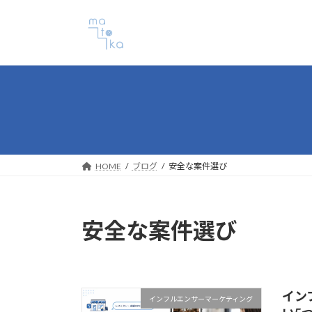
コ
ナ
ン
ビ
テ
ゲ
ン
ー
ツ
シ
へ
ョ
ス
ン
キ
に
ッ
移
プ
動
HOME
ブログ
安全な案件選び
安全な案件選び
イン
インフルエンサーマーケティング