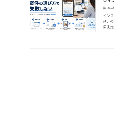
い5
202
インフ
頼元の
果測定